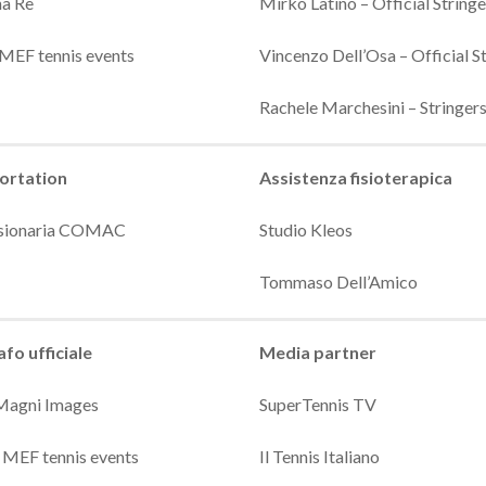
na Re
Mirko Latino – Official Stringe
| MEF tennis events
Vincenzo Dell’Osa – Official S
Rachele Marchesini – Stringer
ortation
Assistenza fisioterapica
sionaria COMAC
Studio Kleos
Tommaso Dell’Amico
fo ufficiale
Media partner
Magni Images
SuperTennis TV
 MEF tennis events
Il Tennis Italiano