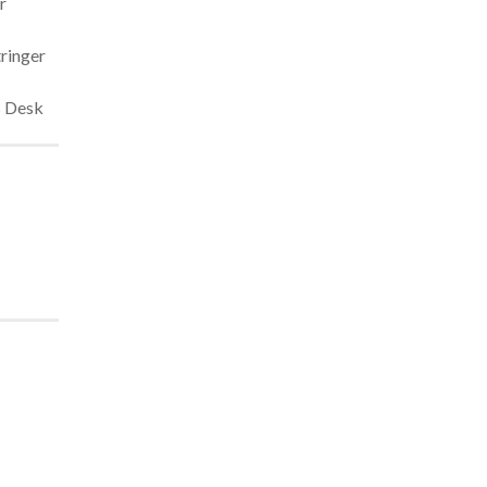
r
tringer
s Desk