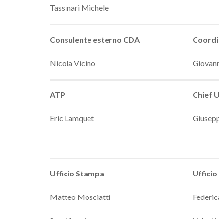
Tassinari Michele
Consulente esterno CDA
Coordin
Nicola Vicino
Giovann
ATP
Chief 
Eric Lamquet
Giusep
Ufficio Stampa
Ufficio
Matteo Mosciatti
Federic