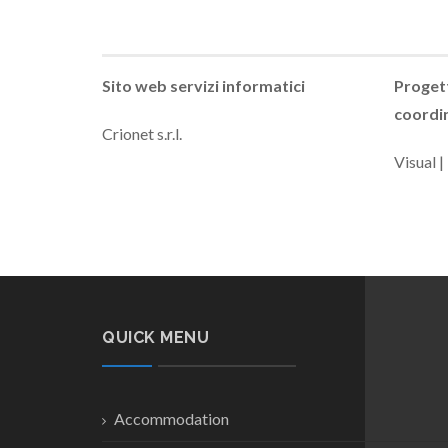
Sito web servizi informatici
Proget
coordi
Crionet s.r.l.
Visual 
QUICK MENU
Accommodation