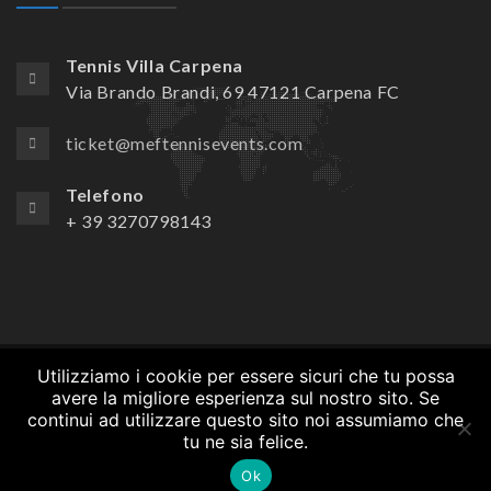
Tennis Villa Carpena
Via Brando Brandi, 69 47121 Carpena FC
ticket@meftennisevents.com
Telefono
+ 39 3270798143
Utilizziamo i cookie per essere sicuri che tu possa
© Copyrights
Crionet
2020. All rights reserved.
avere la migliore esperienza sul nostro sito. Se
continui ad utilizzare questo sito noi assumiamo che
ACCOMMODATION
LO STAFF
COME ARRIVARE
tu ne sia felice.
REGOLAMENTAZIONE SCOMMESSE
TICKETS
COOKIE POLICY
Ok