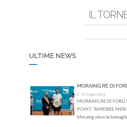
IL TORN
ULTIME NEWS
MORAING RE DI FOR
19 Giugno 2021
MORAING RE DI FORL
POINT “AVREBBE MERITAT
Moraing vince la battagli