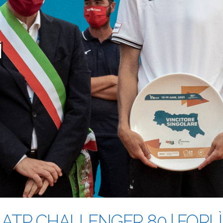
Ì
ATP CHALLENGER 80 | FORLÌ