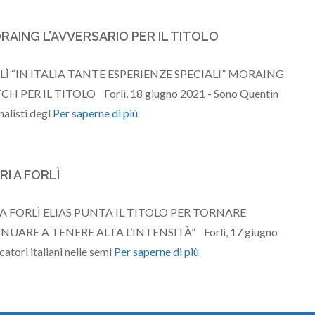
ORAING L’AVVERSARIO PER IL TITOLO
RLÌ “IN ITALIA TANTE ESPERIENZE SPECIALI” MORAING
 PER IL TITOLO Forlì, 18 giugno 2021 - Sono Quentin
alisti degl
Per saperne di più
I A FORLÌ
 FORLÌ ELIAS PUNTA IL TITOLO PER TORNARE
ARE A TENERE ALTA L’INTENSITÀ” Forlì, 17 giugno
atori italiani nelle semi
Per saperne di più