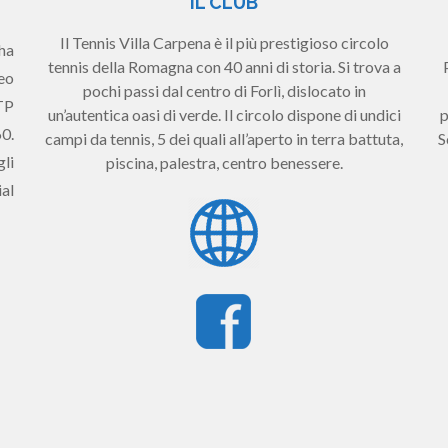
IL CLUB
Il Tennis Villa Carpena è il più prestigioso circolo
ha
tennis della Romagna con 40 anni di storia. Si trova a
eo
pochi passi dal centro di Forlì, dislocato in
TP
p
un’autentica oasi di verde. Il circolo dispone di undici
0.
S
campi da tennis, 5 dei quali all’aperto in terra battuta,
li
piscina, palestra, centro benessere.
al