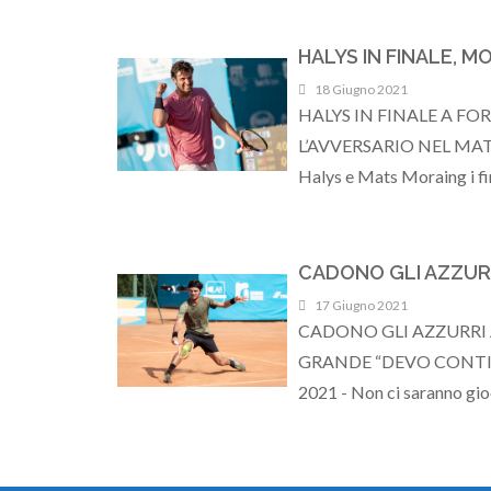
HALYS IN FINALE, M
18 Giugno 2021
HALYS IN FINALE A FO
L’AVVERSARIO NEL MATCH
Halys e Mats Moraing i fin
CADONO GLI AZZURR
17 Giugno 2021
CADONO GLI AZZURRI A
GRANDE “DEVO CONTINU
2021 - Non ci saranno gioc