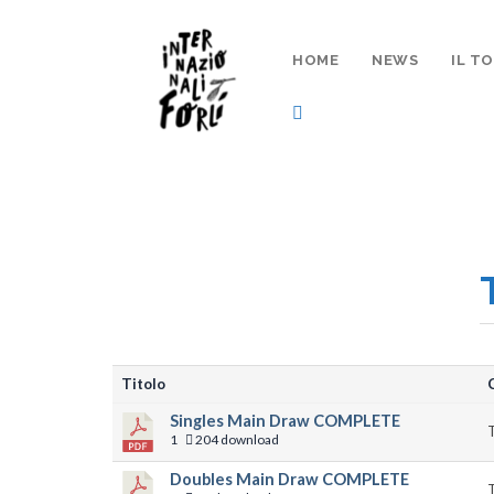
HOME
NEWS
IL T
Titolo
Singles Main Draw COMPLETE
T
1
204 download
Doubles Main Draw COMPLETE
T