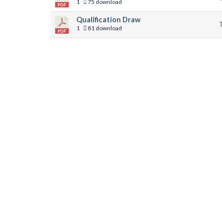
1
75 download
Qualification Draw
T
1
81 download