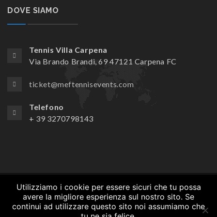
DOVE SIAMO
Tennis Villa Carpena
Via Brando Brandi, 69 47121 Carpena FC
ticket@meftennisevents.com
Telefono
+ 39 3270798143
Utilizziamo i cookie per essere sicuri che tu possa
© Copyrights
Crionet
2020. All rights reserved.
avere la migliore esperienza sul nostro sito. Se
continui ad utilizzare questo sito noi assumiamo che
ACCOMMODATION
LO STAFF
COME ARRIVARE
tu ne sia felice.