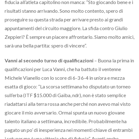
fiducia all’atleta capitolino non manca: “Sto giocando bene e i
risultati stanno arrivando. Sono molto contento, spero di
proseguire su questa strada per arrivare presto ai grandi
appuntamenti del circuito maggiore. La sfida contro Giulio
Zeppieri? È sempre un piacere affrontarlo. Siamo molto amici,
sarà una bella partita: spero di vincere”.
Vanni al secondo turno di qualificazioni
– Buona la prima in
qualificazioni per Luca Vanni, che ha battuto il ventenne
Michele Vianello con lo score di 6-3 6-4 in un’ora e mezza
esatta di gioco: “La scorsa settimana ho disputato un torneo
sull’erba (ITF $15.000 di Gaiba, ndr), non è stato semplice
riadattarsi alla terra rossa anche perché non avevo mai visto
giocare il mio avversario. Ormai spunta un nuovo giovane
talento italiano a settimana, incredibile. Probabilmente ha
pagato un po’ di inesperienza nei momenti chiave di entrambi
i set: per me è una vittoria che dà fiducia”. Avanti anche