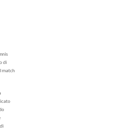
ennis
o di
el match
a
licato
ndo
e
di