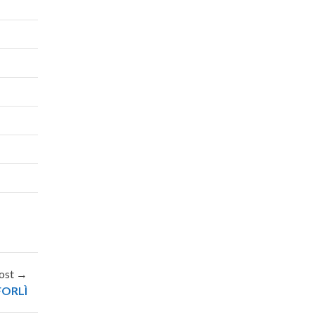
ost →
FORLÌ