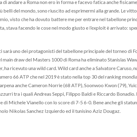
ma di andare a Roma non ero in forma e facevo fatica anche fisicame
iù belli del mondo, sono riuscito ad esprimermi alla grande. Le vitto
io, visto che ha dovuto battere me per entrare nel tabellone prin
ita, stava facendo le cose nel modo giusto e l’exploit è arrivato: spe
sarà uno dei protagonisti del tabellone principale del torneo di For
e nel main draw del Masters 1000 di Roma ha eliminato Stanislas Wa
r, ha ricevuto una wild card. Wild card anche a Salvatore Caruso, 
numero 66 ATP che nel 2019 è stato nella top 30 del ranking mondia
a Carpena anche Cameron Norrie (68 ATP), Soonwoo Kwon (79), Yuic
azzurri tra i quali Andreas Seppi, Filippo Baldi e Riccardo Bonadio. 
e di Michele Vianello con lo score di 7-5 6-0. Bene anche gli statun
nolo Nikolas Sanchez Izquierdo ed il tunisino Aziz Dougaz.