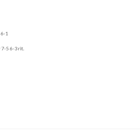
 6-1
7-5 6-3 rit.