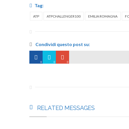
Tag:
ATP
ATPCHALLENGER100
EMILIA ROMAGNA
FO
Condividi questo post su:
0
0
0
RELATED
MESSAGES