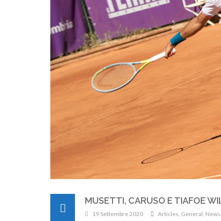
MUSETTI, CARUSO E TIAFOE WI
19 Settembre 2020
Articles
,
General
,
News