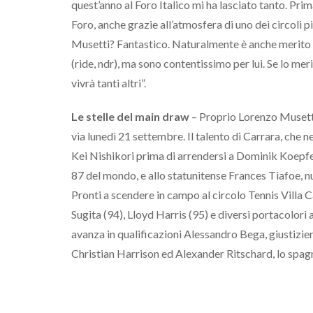
quest’anno al Foro Italico mi ha lasciato tanto. Pri
Foro, anche grazie all’atmosfera di uno dei circoli p
Musetti? Fantastico. Naturalmente è anche merito m
(ride, ndr), ma sono contentissimo per lui. Se lo mer
vivrà tanti altri”.
Le stelle del main draw
– Proprio Lorenzo Musetti 
via lunedì 21 settembre. Il talento di Carrara, ch
Kei Nishikori prima di arrendersi a Dominik Koepfe
87 del mondo, e allo statunitense Frances Tiafoe, 
Pronti a scendere in campo al circolo Tennis Vill
Sugita (94), Lloyd Harris (95) e diversi portacolori 
avanza in qualificazioni Alessandro Bega, giustizier
Christian Harrison ed Alexander Ritschard, lo spag