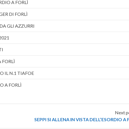
RDIO A FORLÌ
GER DI FORLÌ
DA GLI AZZURRI
 2021
TI
 FORLÌ
 IL N.1 TIAFOE
O A FORLÌ
Next p
SEPPI SI ALLENA IN VISTA DELL’ESORDIO A 