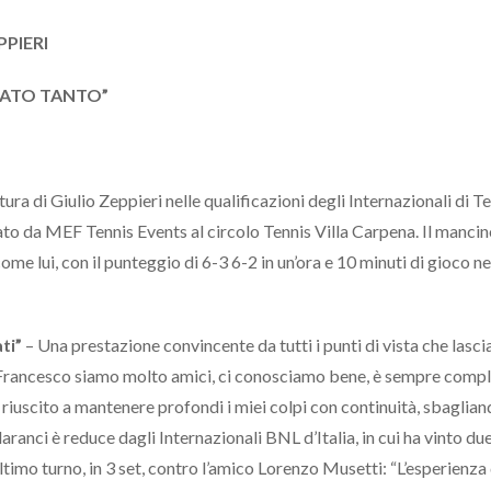
PPIERI
CIATO TANTO”
ra di Giulio Zeppieri nelle qualificazioni degli Internazionali di T
to da MEF Tennis Events al circolo Tennis Villa Carpena. Il mancin
e lui, con il punteggio di 6-3 6-2 in un’ora e 10 minuti di gioco n
ti”
– Una prestazione convincente da tutti i punti di vista che lasci
 e Francesco siamo molto amici, ci conosciamo bene, è sempre comp
riuscito a mantenere profondi i miei colpi con continuità, sbaglia
ranci è reduce dagli Internazionali BNL d’Italia, in cui ha vinto du
ultimo turno, in 3 set, contro l’amico Lorenzo Musetti: “L’esperienza 