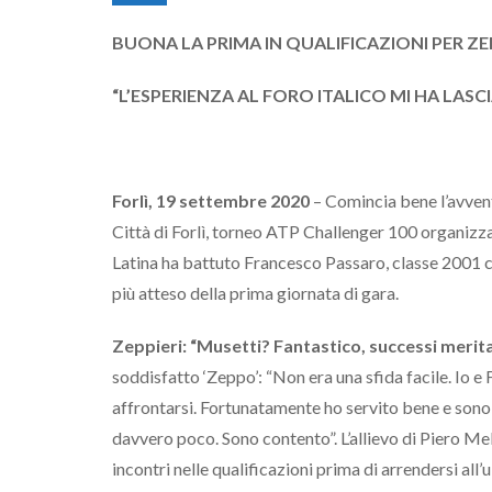
BUONA LA PRIMA IN QUALIFICAZIONI PER ZE
“L’ESPERIENZA AL FORO ITALICO MI HA LAS
Forlì, 19 settembre 2020
– Comincia bene l’avventu
Città di Forlì, torneo ATP Challenger 100 organizza
Latina ha battuto Francesco Passaro, classe 2001 com
più atteso della prima giornata di gara.
Zeppieri: “Musetti? Fantastico, successi merita
soddisfatto ‘Zeppo’: “Non era una sfida facile. Io
affrontarsi. Fortunatamente ho servito bene e sono 
davvero poco. Sono contento”. L’allievo di Piero Mela
incontri nelle qualificazioni prima di arrendersi all’