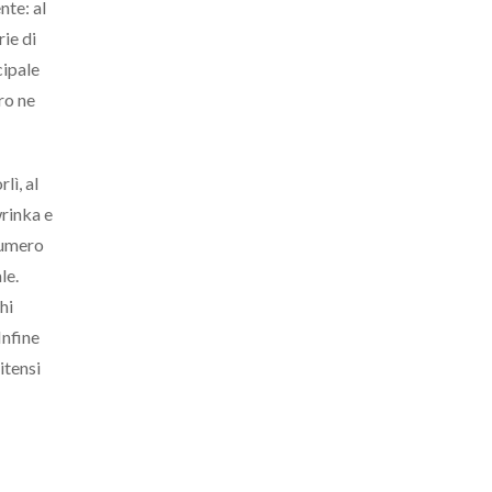
nte: al
rie di
cipale
ro ne
lì, al
wrinka e
numero
le.
hi
Infine
itensi